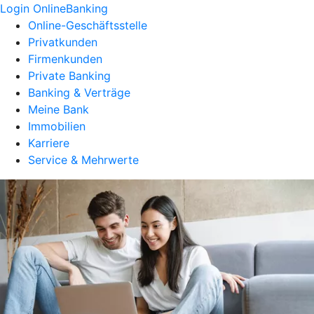
Login OnlineBanking
Online-Geschäftsstelle
Privatkunden
Firmenkunden
Private Banking
Banking & Verträge
Meine Bank
Immobilien
Karriere
Service & Mehrwerte