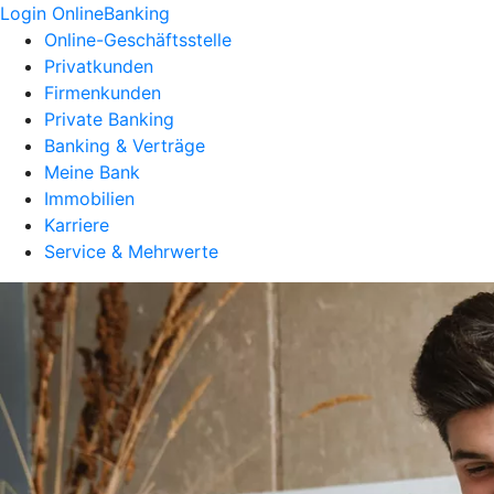
Login OnlineBanking
Online-Geschäftsstelle
Privatkunden
Firmenkunden
Private Banking
Banking & Verträge
Meine Bank
Immobilien
Karriere
Service & Mehrwerte