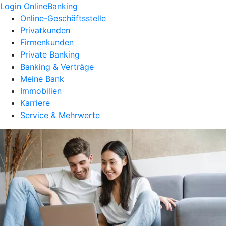
Login OnlineBanking
Online-Geschäftsstelle
Privatkunden
Firmenkunden
Private Banking
Banking & Verträge
Meine Bank
Immobilien
Karriere
Service & Mehrwerte