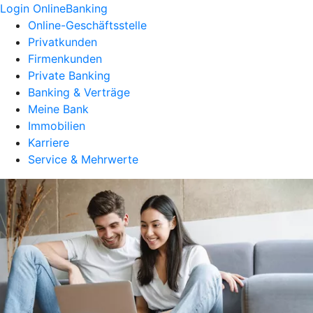
Login OnlineBanking
Online-Geschäftsstelle
Privatkunden
Firmenkunden
Private Banking
Banking & Verträge
Meine Bank
Immobilien
Karriere
Service & Mehrwerte