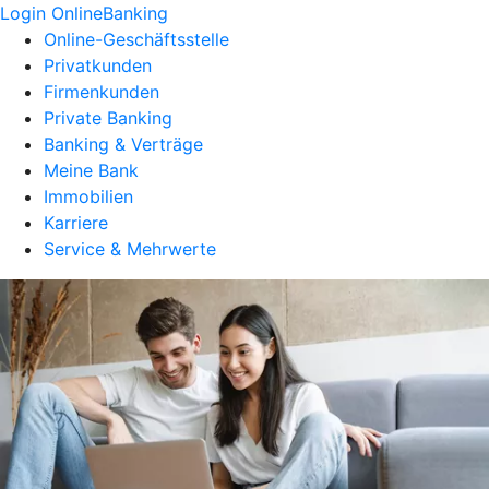
Login OnlineBanking
Online-Geschäftsstelle
Privatkunden
Firmenkunden
Private Banking
Banking & Verträge
Meine Bank
Immobilien
Karriere
Service & Mehrwerte