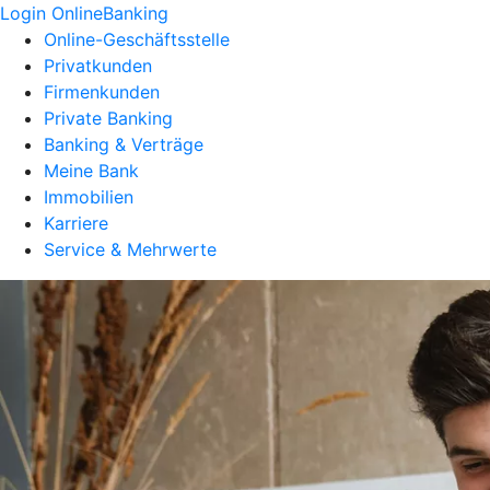
Login OnlineBanking
Online-Geschäftsstelle
Privatkunden
Firmenkunden
Private Banking
Banking & Verträge
Meine Bank
Immobilien
Karriere
Service & Mehrwerte