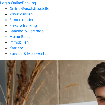
Login OnlineBanking
Online-Geschäftsstelle
Privatkunden
Firmenkunden
Private Banking
Banking & Verträge
Meine Bank
Immobilien
Karriere
Service & Mehrwerte