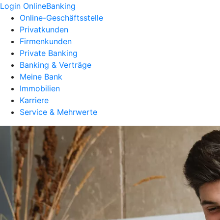
Login OnlineBanking
Online-Geschäftsstelle
Privatkunden
Firmenkunden
Private Banking
Banking & Verträge
Meine Bank
Immobilien
Karriere
Service & Mehrwerte