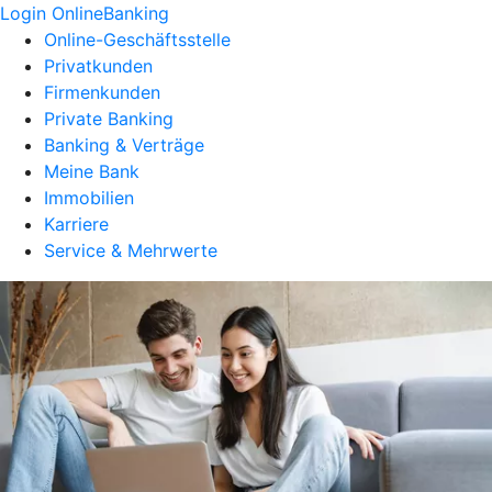
Login OnlineBanking
Online-Geschäftsstelle
Privatkunden
Firmenkunden
Private Banking
Banking & Verträge
Meine Bank
Immobilien
Karriere
Service & Mehrwerte