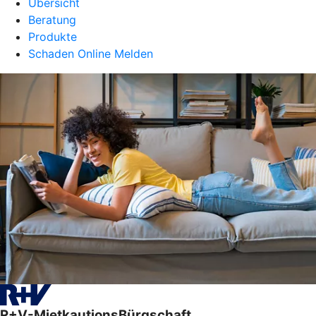
Übersicht
Beratung
Produkte
Schaden Online Melden
R+V-MietkautionsBürgschaft