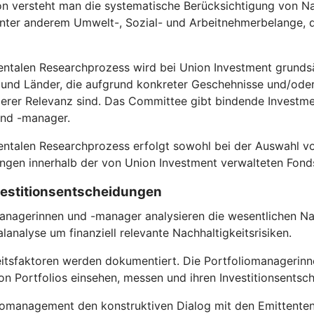
on versteht man die systematische Berücksichtigung von Na
 unter anderem Umwelt-, Sozial- und Arbeitnehmerbelange
entalen Researchprozess wird bei Union Investment grundsä
nd Länder, die aufgrund konkreter Geschehnisse und/oder s
rer Relevanz sind. Das Committee gibt bindende Investmen
und -manager.
entalen Researchprozess erfolgt sowohl bei der Auswahl vo
gen innerhalb der von Union Investment verwalteten Fond
nvestitionsentscheidungen
anagerinnen und -manager analysieren die wesentlichen Nac
analyse um finanziell relevante Nachhaltigkeitsrisiken.
itsfaktoren werden dokumentiert. Die Portfoliomanagerinn
n Portfolios einsehen, messen und ihren Investitionsentsc
omanagement den konstruktiven Dialog mit den Emittenten, in 