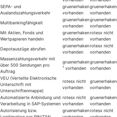
SEPA- und
gruenerhaken
gruenerhaken
Auslandszahlungsverkehr
vorhanden
vorhanden
gruenerhaken
gruenerhaken
Multibankingfähigkeit
vorhanden
vorhanden
Mit Aktien, Fonds und
gruenerhaken
rotesx
nicht
Wertpapieren handeln
vorhanden
vorhanden
gruenerhaken
rotesx
nicht
Depotauszüge abrufen
vorhanden
vorhanden
Massenzahlungsverkehr mit
gruenerhaken
gruenerhaken
über 500 Sendungen pro
1
vorhanden
vorhanden
Auftrag
VEU (Verteilte Elektronische
rotesx
nicht
gruenerhaken
Unterschrift mit
vorhanden
vorhanden
Unterschriftenmappe)
Automatisierte Anbindung und
rotesx
nicht
gruenerhaken
Verarbeitung in SAP-Systemen
vorhanden
vorhanden
Autorisierung bzw.
gruenerhaken
rotesx
nicht
Legitimation per PIN/TAN
vorhanden
vorhanden