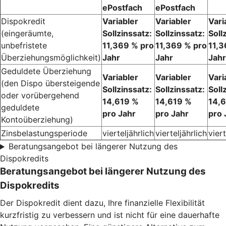
ePostfach
ePostfach
Dispokredit
Variabler
Variabler
Vari
(eingeräumte,
Sollzinssatz:
Sollzinssatz:
Soll
unbefristete
11,369 % pro
11,369 % pro
11,3
Überziehungsmöglichkeit)
Jahr
Jahr
Jahr
Geduldete Überziehung
Variabler
Variabler
Vari
(den Dispo übersteigende
Sollzinssatz:
Sollzinssatz:
Soll
oder vorübergehend
14,619 %
14,619 %
14,
geduldete
pro Jahr
pro Jahr
pro 
Kontoüberziehung)
Zinsbelastungsperiode
vierteljährlich
vierteljährlich
viert
Beratungsangebot bei längerer Nutzung des
Dispokredits
Beratungsangebot bei längerer Nutzung des
Dispokredits
Der Dispokredit dient dazu, Ihre finanzielle Flexibilität
kurzfristig zu verbessern und ist nicht für eine dauerhafte