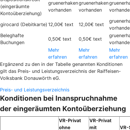
gruenerhaken
gruenerhaken
gruenerh
(eingeräumte
vorhanden
vorhanden
vorhande
Kontoüberziehung)
gruenerh
girocard (Debitkarte)
12,00€
text
12,00€
text
vorhande
Beleghafte
gruenerh
0,50€
text
0,50€
text
Buchungen
vorhande
Mehr
Mehr
Mehr
erfahren
erfahren
erfahren
Ergänzend zu den in der Tabelle genannten Konditionen
gilt das Preis- und Leistungsverzeichnis der Raiffeisen-
Volksbank Donauwörth eG.
Preis- und Leistungsverzeichnis
Konditionen bei Inanspruchnahme
der eingeräumten Kontoüberziehung
VR-Privat
VR-Privat
ohne
mit
VR-S