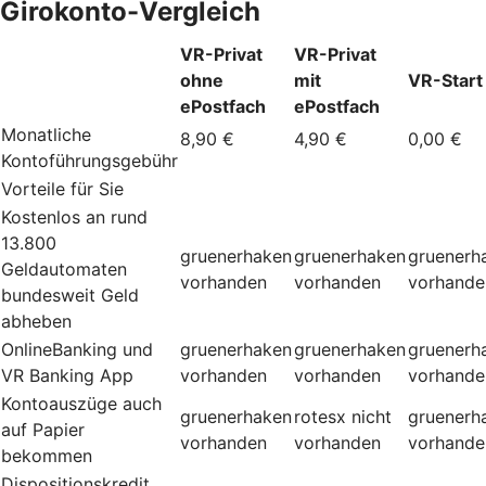
Girokonto-Vergleich
VR-Privat
VR-Privat
ohne
mit
VR-Start
ePostfach
ePostfach
Monatliche
8,90 €
4,90 €
0,00 €
Kontoführungsgebühr
Vorteile für Sie
Kostenlos an rund
13.800
gruenerhaken
gruenerhaken
gruenerh
Geldautomaten
vorhanden
vorhanden
vorhande
bundesweit Geld
abheben
OnlineBanking und
gruenerhaken
gruenerhaken
gruenerh
VR Banking App
vorhanden
vorhanden
vorhande
Kontoauszüge auch
gruenerhaken
rotesx
nicht
gruenerh
auf Papier
vorhanden
vorhanden
vorhande
bekommen
Dispositionskredit