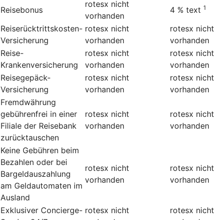
rotesx
nicht
1
Reisebonus
4 %
text
vorhanden
Reiserücktrittskosten-
rotesx
nicht
rotesx
nicht
Versicherung
vorhanden
vorhanden
Reise-
rotesx
nicht
rotesx
nicht
Krankenversicherung
vorhanden
vorhanden
Reisegepäck-
rotesx
nicht
rotesx
nicht
Versicherung
vorhanden
vorhanden
Fremdwährung
gebührenfrei in einer
rotesx
nicht
rotesx
nicht
Filiale der Reisebank
vorhanden
vorhanden
zurücktauschen
Keine Gebühren beim
Bezahlen oder bei
rotesx
nicht
rotesx
nicht
Bargeldauszahlung
vorhanden
vorhanden
am Geldautomaten im
Ausland
Exklusiver Concierge-
rotesx
nicht
rotesx
nicht