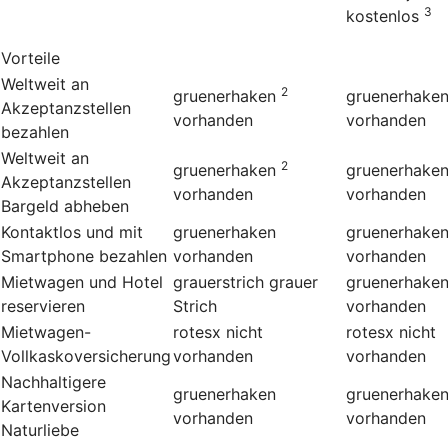
3
kostenlos
Vorteile
Weltweit an
2
gruenerhaken
gruenerhake
Akzeptanzstellen
vorhanden
vorhanden
bezahlen
Weltweit an
2
gruenerhaken
gruenerhake
Akzeptanzstellen
vorhanden
vorhanden
Bargeld abheben
Kontaktlos und mit
gruenerhaken
gruenerhake
Smartphone bezahlen
vorhanden
vorhanden
Mietwagen und Hotel
grauerstrich
grauer
gruenerhake
reservieren
Strich
vorhanden
Mietwagen-
rotesx
nicht
rotesx
nicht
Vollkaskoversicherung
vorhanden
vorhanden
Nachhaltigere
gruenerhaken
gruenerhake
Kartenversion
vorhanden
vorhanden
Naturliebe