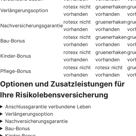
rotesx
nicht
gruenerhaken
gru
Verlängerungsoption
vorhanden
vorhanden
vor
rotesx
nicht
gruenerhaken
gru
Nachversicherungsgarantie
vorhanden
vorhanden
vor
rotesx
nicht
gruenerhaken
gru
Bau-Bonus
vorhanden
vorhanden
vor
rotesx
nicht
gruenerhaken
gru
Kinder-Bonus
vorhanden
vorhanden
vor
rotesx
nicht
rotesx
nicht
gru
Pflege-Bonus
vorhanden
vorhanden
vor
Optionen und Zusatzleistungen für
Ihre Risikolebensversicherung
Anschlussgarantie verbundene Leben
Verlängerungsoption
Nachversicherungsgarantie
Bau-Bonus
Kinder-Bonus