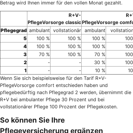
Betrag wird Ihnen immer für den vollen Monat gezahlt.
R+V-
R+
PflegeVorsorge classic
PflegeVorsorge comf
Pflegegrad
ambulant
vollstationär
ambulant
vollstatio
5
100 %
100 %
100 %
100
4
100 %
100 %
100 %
100
3
70 %
100 %
70 %
100
2
-
-
30 %
100
1
-
-
10 %
1
Wenn Sie sich beispielsweise für den Tarif R+V-
PflegeVorsorge comfort entschieden haben und
pflegebedürftig nach Pflegegrad 2 werden, übernimmt die
R+V bei ambulanter Pflege 30 Prozent und bei
vollstationärer Pflege 100 Prozent der Pflegekosten.
So können Sie Ihre
Pflegeversicherung ergänzen