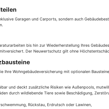
teilen
klusive Garagen und Carports, sondern auch Gebäudebestand
n.
paraturarbeiten bis hin zur Wiederherstellung Ihres Gebäu
d mitversichert. Der Neuwertschutz gilt ohne Höchstentschä
zbausteine
n Sie Ihre Wohngebäudeversicherung mit optionalen Baustein
lbar und deckt zusätzliche Risiken wie Außenpools, mutwill
äden durch wildlebende Tiere sowie Beschädigung, Zerstö
erschwemmung, Rückstau, Erdrutsch oder Lawinen,