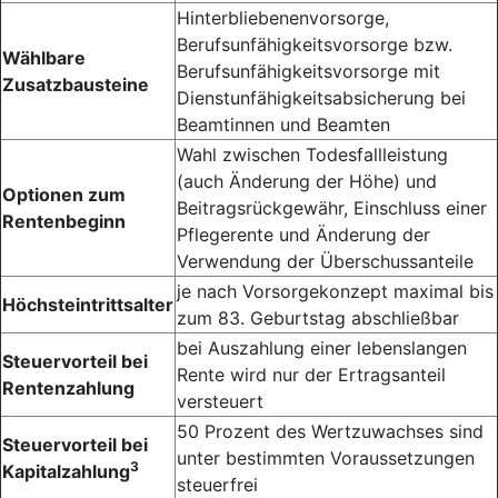
Hinter­bliebenen­vorsorge,
Berufsunfähigkeitsvorsorge bzw.
Wählbare
Berufs­unfähigkeits­vorsorge mit
Zusatzbausteine
Dienst­unfähigkeits­absicherung bei
Beamtinnen und Beamten
Wahl zwischen Todesfallleistung
(auch Änderung der Höhe) und
Optionen zum
Beitragsrückgewähr, Einschluss einer
Rentenbeginn
Pflegerente und Änderung der
Verwendung der Überschussanteile
je nach Vorsorge­konzept maximal bis
Höchsteintrittsalter
zum 83. Geburts­tag abschließbar
bei Auszahlung einer lebens­langen
Steuervorteil bei
Rente wird nur der Ertrags­anteil
Rentenzahlung
versteuert
50 Prozent des Wert­zuwachses sind
Steuervorteil bei
unter bestimmten Voraus­setzungen
3
Kapitalzahlung
steuerfrei