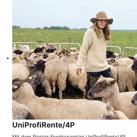
UniProfiRente/4P
Mit dem Riester-Fondssparplan UniProfiRente/4P